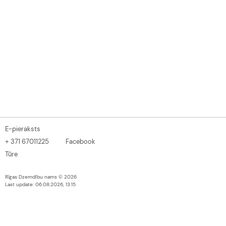
E-pieraksts
+ 371 67011225
Facebook
Tūre
Rīgas Dzemdību nams © 2026
Last update: 06.08.2026, 13:15