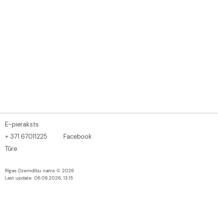
E-pieraksts
+ 371 67011225
Facebook
Tūre
Rīgas Dzemdību nams © 2026
Last update: 06.08.2026, 13:15