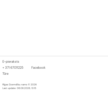
E-pieraksts
+ 371 67011225
Facebook
Tūre
Rīgas Dzemdību nams © 2026
Last update: 06.08.2026, 13:15