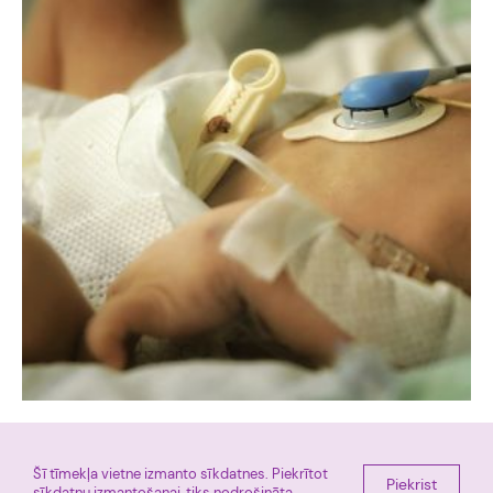
Šī tīmekļa vietne izmanto sīkdatnes. Piekrītot
Piekrist
E-pieraksts
Miera iela 45, Rīga, LV 1013
sīkdatņu izmantošanai, tiks nodrošināta