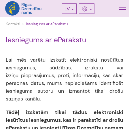
LV
Kontakti
Iesniegums ar eParakstu
Iesniegums ar eParakstu
Lai mēs varētu izskatīt elektroniski nosūtītus
iesniegumus, sūdzības, izrakstu vai
izziņu pieprasījumus, proti, informāciju, kas skar
personas datus, mums nepieciešams identificēt
iesnieguma autoru un izmantot tikai drošu
saziņas kanālu.
Tādēļ izskatām tikai tādus elektroniski
iesūtītus iesniegumus, kas ir parakstīti ar drošu
eParakstu un iesniegti Rīgas Dzemdību namam