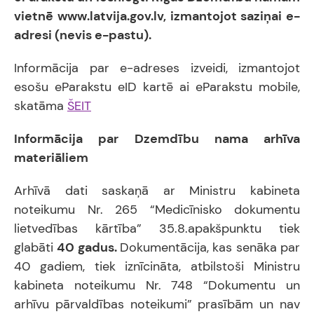
vietnē www.latvija.gov.lv, izmantojot saziņai e-
adresi (nevis e-pastu).
Informācija par e-adreses izveidi, izmantojot
esošu eParakstu eID kartē ai eParakstu mobile,
skatāma
ŠEIT
Informācija par Dzemdību nama arhīva
materiāliem
Arhīvā dati saskaņā ar Ministru kabineta
noteikumu Nr. 265 “Medicīnisko dokumentu
lietvedības kārtība” 35.8.apakšpunktu tiek
glabāti
40 gadus.
Dokumentācija, kas senāka par
40 gadiem, tiek iznīcināta, atbilstoši Ministru
kabineta noteikumu Nr. 748 “Dokumentu un
arhīvu pārvaldības noteikumi” prasībām un nav