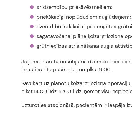
ar dzemdību priekšvēstnešiem;
priekšlaicīgi noplūdušiem augļūdeņiem;
dzemdību indukcijai, prolongētas grūtn
sagatavošanai plāna ķeizargrieziena op
grūtniecības atrisināšanai augļa attīst
Ja jums ir ārsta nosūtījums dzemdību ierosin
ierasties rīta pusē - jau no plkst.9:00.
Savukārt uz plānotu ķeizargrieziena operāciju
plkst.14:00 līdz 16:00, līdzi ņemot visu nepiec
Uzturoties stacionārā, pacientēm ir iespēja i