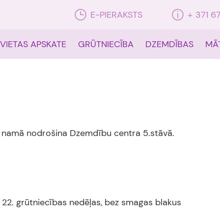
E-PIERAKSTS
+ 371 6
 VIETAS APSKATE
GRŪTNIECĪBA
DZEMDĪBAS
MĀ
 namā nodrošina Dzemdību centra 5.stāvā.
 22. grūtniecības nedēļas, bez smagas blakus