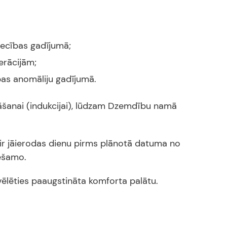
iecības gadījumā;
erācijām;
ības anomāliju gadījumā.
āšanai (indukcijai), lūdzam Dzemdību namā
 ir jāierodas dienu pirms plānotā datuma no
iešamo.
zvēlēties paaugstināta komforta palātu.