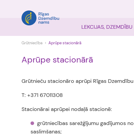
LEKCIJAS, DZEMDĪBU
Grūtniecība
Aprūpe stacionārā
Aprūpe stacionārā
Grūtnieču stacionāro aprūpi Rīgas Dzemdību
T: +371 67011308
Stacionārai aprūpei nodaļā stacionē:
grūtniecības sarežģījumu gadījumos no
saslimšanas;