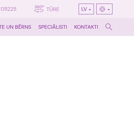
7011225
LV
TŪRE
TE UN BĒRNS
SPECIĀLISTI
KONTAKTI