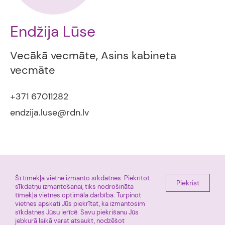
Endžija Lūse
Vecākā vecmāte, Asins kabineta
vecmāte
+371 67011282
endzija.luse@rdn.lv
Šī tīmekļa vietne izmanto sīkdatnes. Piekrītot
Piekrist
E-pieraksts
Miera iela 45, Rīga, LV 1013
sīkdatņu izmantošanai, tiks nodrošināta
tīmekļa vietnes optimāla darbība. Turpinot
+ 371 67011225
Facebook
vietnes apskati Jūs piekrītat, ka izmantosim
Tūre
sīkdatnes Jūsu ierīcē. Savu piekrišanu Jūs
jebkurā laikā varat atsaukt, nodzēšot