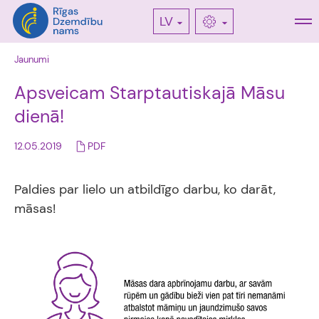
LV
Jaunumi
Apsveicam Starptautiskajā Māsu
dienā!
12.05.2019
PDF
Paldies par lielo un atbildīgo darbu, ko darāt,
māsas!