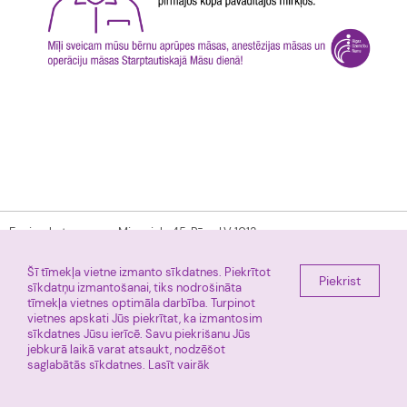
E-pieraksts
Miera iela 45, Rīga, LV 1013
+ 371 67011225
Facebook
Šī tīmekļa vietne izmanto sīkdatnes. Piekrītot
Tūre
Piekrist
sīkdatņu izmantošanai, tiks nodrošināta
tīmekļa vietnes optimāla darbība. Turpinot
vietnes apskati Jūs piekrītat, ka izmantosim
Rīgas Dzemdību nams © 2026
Informācija atjaunota: 2026.gada 5.augustā, 15:11
sīkdatnes Jūsu ierīcē. Savu piekrišanu Jūs
jebkurā laikā varat atsaukt, nodzēšot
saglabātās sīkdatnes.
Lasīt vairāk