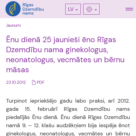
LV
Jaunumi
Ēnu dienā 25 jaunieši ēno Rīgas
Dzemdību nama ginekologus,
neonatologus, vecmātes un bērnu
māsas
23.10.2012
PDF
Turpinot iepriekšējo gadu labo praksi, arī 2012.
gada 15. februārī Rīgas Dzemdību nams
piedalījās Ēnu dienā. Ēnu dienā Rīgas Dzemdību
namā 9. – 12. klašu audzēkņiem bija iespēja ēnot
ginekologus, neonatologus, vecmātes un bērnu