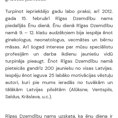
Turpinot iepriekšējo gadu labo praksi, arī 2012.
gada 15. februārī Rīgas Dzemdību nams
piedalījās Ēnu dienā. Ēnu dienā Rīgas Dzemdību
namā 9. – 12. klašu audzēkņiem bija iespēja ēnot
ginekologus, neonatologus, vecmātes un bērnu
māsas. Arī šogad interese par mūsu speciālistu
profesijām un darba ikdienu jauniešu vidū
turpināja pieaugt. Ēnot Rīgas Dzemdību namā
pieteicās gandrīz 200 jauniešu no visas Latvijas.
Iespēju ēnot ieguva 25 labāko motivācijas vēstuļu
autori, kuri pie mums ieradās no tuvākām un
tālākām Latvijas pilsētām (Alūksne, Ventspils,
Saldus, Krāslava, u.c.).
Rīgas Dzemdību nams uzskata, ka ēnu diena ir