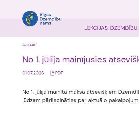
LEKCIJAS, DZEMDĪBU
Jaunumi
No 1. jūlija mainījusies atse
01.07.2026
PDF
No 1. jūlija mainīta maksa atsevišķiem Dzem
lūdzam pārliecināties par aktuālo pakalpoj