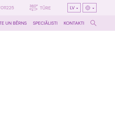
7011225
LV
TŪRE
TE UN BĒRNS
SPECIĀLISTI
KONTAKTI