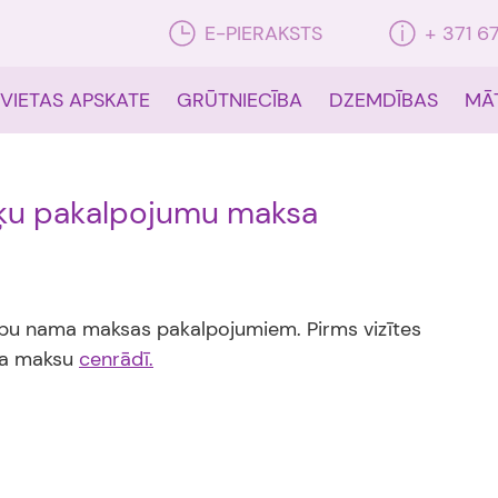
E-PIERAKSTS
+ 371 6
 VIETAS APSKATE
GRŪTNIECĪBA
DZEMDĪBAS
MĀ
višķu pakalpojumu maksa
dību nama maksas pakalpojumiem. Pirms vizītes
uma maksu
cenrādī.