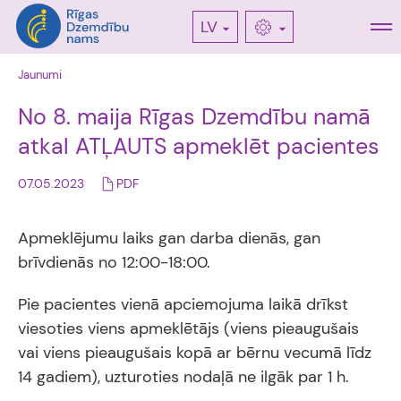
LV
Jaunumi
No 8. maija Rīgas Dzemdību namā
atkal ATĻAUTS apmeklēt pacientes
07.05.2023
PDF
Apmeklējumu laiks gan darba dienās, gan
brīvdienās no 12:00-18:00.
Pie pacientes vienā apciemojuma laikā drīkst
viesoties viens apmeklētājs (viens pieaugušais
vai viens pieaugušais kopā ar bērnu vecumā līdz
14 gadiem), uzturoties nodaļā ne ilgāk par 1 h.