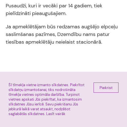
Pusaudži, kuri ir vecāki par 14 gadiem, tiek
pielīdzināti pieaugušajiem.
Ja apmeklētājam būs redzamas augšējo elpceļu
saslimšanas pazīmes, Dzemdību nams patur
tiesības apmeklētāju neielaist stacionārā.
Šī tīmekļa vietne izmanto sīkdatnes. Piekrītot
E-pieraksts
Miera iela 45, Rīga, LV 1013
Piekrist
sīkdatņu izmantošanai, tiks nodrošināta
+ 371 67011225
Facebook
tīmekļa vietnes optimāla darbība. Turpinot
vietnes apskati Jūs piekrītat, ka izmantosim
Tūre
sīkdatnes Jūsu ierīcē. Savu piekrišanu Jūs
jebkurā laikā varat atsaukt, nodzēšot
Rīgas Dzemdību nams © 2026
saglabātās sīkdatnes.
Lasīt vairāk
Informācija atjaunota: 2026.gada 7.augustā, 14:18