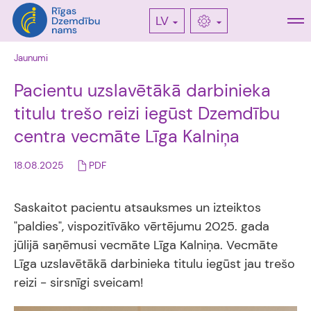
LV
Jaunumi
Pacientu uzslavētākā darbinieka
titulu trešo reizi iegūst Dzemdību
centra vecmāte Līga Kalniņa
18.08.2025
PDF
Saskaitot pacientu atsauksmes un izteiktos
"paldies", vispozitīvāko vērtējumu 2025. gada
jūlijā saņēmusi vecmāte Līga Kalniņa. Vecmāte
Līga uzslavētākā darbinieka titulu iegūst jau trešo
reizi - sirsnīgi sveicam!