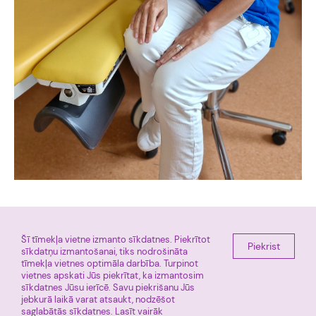
Šī tīmekļa vietne izmanto sīkdatnes. Piekrītot
Piekrist
E-pieraksts
Miera iela 45, Rīga, LV 1013
sīkdatņu izmantošanai, tiks nodrošināta
tīmekļa vietnes optimāla darbība. Turpinot
+ 371 67011225
Facebook
vietnes apskati Jūs piekrītat, ka izmantosim
Tūre
sīkdatnes Jūsu ierīcē. Savu piekrišanu Jūs
jebkurā laikā varat atsaukt, nodzēšot
saglabātās sīkdatnes.
Lasīt vairāk