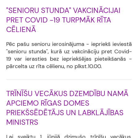
"SENIORU STUNDA" VAKCINĀCIJAI
PRET COVID -19 TURPMĀK RĪTA
CĒLIENĀ
Pēc pašu senioru ierosinājuma - iepriekš ieviestā
"senioru stunda", kurā uz vakcināciju pret Covid-
19 var ierasties bez iepriekšējas pieteikšanās -
pārcelta uz rīta cēlienu, no plkst.10.00.
TRĪNĪŠU VECĀKUS DZEMDĪBU NAMĀ
APCIEMO RĪGAS DOMES
PRIEKŠSĒDĒTĀJS UN LABKLĀJĪBAS
MINISTRS
Lai sveiktu 1. jūnijā dzimušo trīnīšu vecākus,