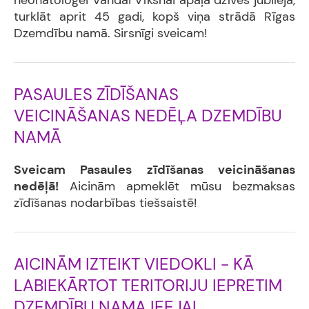
neonatoloģei Vandai Vīksnai apaļa dzīves jubileja,
turklāt aprit 45 gadi, kopš viņa strādā Rīgas
Dzemdību namā. Sirsnīgi sveicam!
PASAULES ZĪDĪŠANAS
VEICINĀŠANAS NEDĒĻA DZEMDĪBU
NAMĀ
Sveicam Pasaules zīdīšanas veicināšanas
nedēļā!
Aicinām apmeklēt mūsu bezmaksas
zīdīšanas nodarbības tiešsaistē!
AICINĀM IZTEIKT VIEDOKLI - KĀ
LABIEKĀRTOT TERITORIJU IEPRETIM
DZEMDĪBU NAMA IEEJAI