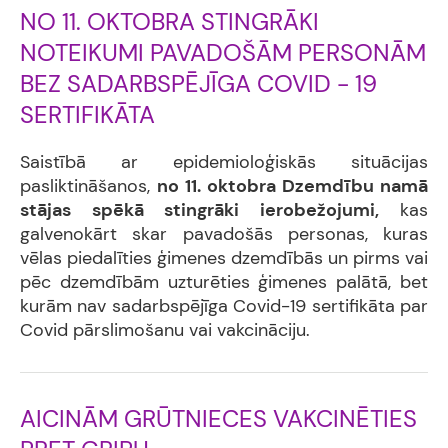
NO 11. OKTOBRA STINGRĀKI
NOTEIKUMI PAVADOŠĀM PERSONĀM
BEZ SADARBSPĒJĪGA COVID - 19
SERTIFIKĀTA
Saistībā ar epidemioloģiskās situācijas
pasliktināšanos,
no 11. oktobra Dzemdību namā
stājas spēkā stingrāki ierobežojumi,
kas
galvenokārt skar pavadošās personas, kuras
vēlas piedalīties ģimenes dzemdībās un pirms vai
pēc dzemdībām uzturēties ģimenes palātā, bet
kurām nav sadarbspējīga Covid-19 sertifikāta par
Covid pārslimošanu vai vakcināciju.
AICINĀM GRŪTNIECES VAKCINĒTIES