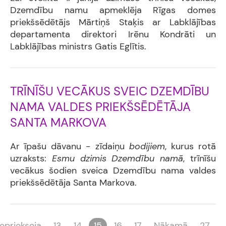
Dzemdību namu apmeklēja Rīgas domes
priekšsēdētājs Mārtiņš Staķis ar Labklājības
departamenta direktori Irēnu Kondrāti un
Labklājības ministrs Gatis Eglītis.
TRĪNĪŠU VECĀKUS SVEIC DZEMDĪBU
NAMA VALDES PRIEKŠSĒDĒTĀJA
SANTA MARKOVA
Ar īpašu dāvanu - zīdaiņu
bodijiem
, kurus rotā
uzraksts:
Esmu dzimis Dzemdību namā
, trīnīšu
vecākus šodien sveica Dzemdību nama valdes
priekšsēdētāja Santa Markova.
Iepriekseja
13
14
15
16
17
Nākamā
27