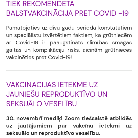
TIEK REKOMENDĒTA
BALSTVAKCINĀCIJA PRET COVID -19
Pamatojoties uz divu gadu periodā konstatētiem
un speciālistu izvērtētiem faktiem, ka grūtniecēm
ar Covid-19 ir paaugstināts slimības smagas
gaitas un komplikāciju risks, aicinām grūtnieces
vakcinēties pret Covid-19!
VAKCINĀCIJAS IETEKME UZ
JAUNIEŠU REPRODUKTĪVO UN
SEKSUĀLO VESELĪBU
30. novembrī mediķi Zoom tiešsaistē atbildēs
uz jautājumiem par vakcīnu ietekmi uz
seksuālo un reproduktīvo veselību.