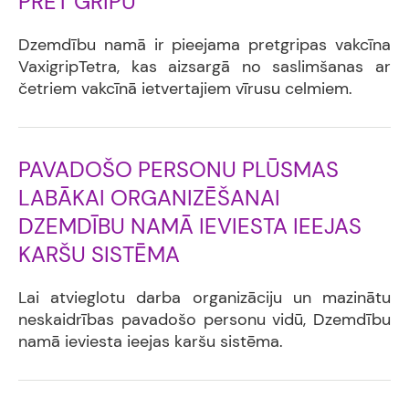
PRET GRIPU
Dzemdību namā ir pieejama pretgripas vakcīna
VaxigripTetra, kas aizsargā no saslimšanas ar
četriem vakcīnā ietvertajiem vīrusu celmiem.
PAVADOŠO PERSONU PLŪSMAS
LABĀKAI ORGANIZĒŠANAI
DZEMDĪBU NAMĀ IEVIESTA IEEJAS
KARŠU SISTĒMA
Lai atvieglotu darba organizāciju un mazinātu
neskaidrības pavadošo personu vidū, Dzemdību
namā ieviesta ieejas karšu sistēma.