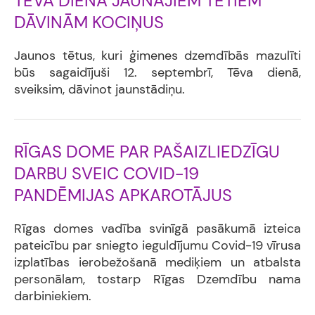
TĒVA DIENĀ JAUNAJIEM TĒTIEM
DĀVINĀM KOCIŅUS
Jaunos tētus, kuri ģimenes dzemdībās mazulīti
būs sagaidījuši 12. septembrī, Tēva dienā,
sveiksim, dāvinot jaunstādiņu.
RĪGAS DOME PAR PAŠAIZLIEDZĪGU
DARBU SVEIC COVID-19
PANDĒMIJAS APKAROTĀJUS
Rīgas domes vadība svinīgā pasākumā izteica
pateicību par sniegto ieguldījumu Covid-19 vīrusa
izplatības ierobežošanā mediķiem un atbalsta
personālam, tostarp Rīgas Dzemdību nama
darbiniekiem.