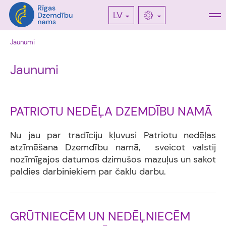
LV
Jaunumi
Jaunumi
PATRIOTU NEDĒĻA DZEMDĪBU NAMĀ
Nu jau par tradīciju kļuvusi Patriotu nedēļas
atzīmēšana Dzemdību namā, sveicot valstij
nozīmīgajos datumos dzimušos mazuļus un sakot
paldies darbiniekiem par čaklu darbu.
GRŪTNIECĒM UN NEDĒĻNIECĒM