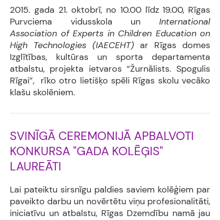
2015. gada 21. oktobrī, no 10.00 līdz 19.00, Rīgas
Purvciema vidusskola un
International
Association of Experts in Children Education on
High Technologies (IAECEHT)
ar Rīgas domes
Izglītības, kultūras un sporta departamenta
atbalstu, projekta ietvaros “Žurnālists. Spogulis
Rīgai”, rīko otro lietišķo spēli Rīgas skolu vecāko
klašu skolēniem.
SVINĪGĀ CEREMONIJĀ APBALVOTI
KONKURSA "GADA KOLĒĢIS"
LAUREĀTI
Lai pateiktu sirsnīgu paldies saviem kolēģiem par
paveikto darbu un novērtētu viņu profesionalitāti,
iniciatīvu un atbalstu, Rīgas Dzemdību namā jau