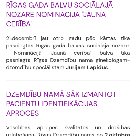
RĪGAS GADA BALVU SOCIĀLAJĀ
NOZARĒ NOMINĀCIJĀ "JAUNĀ
CERĪBA"
21.decembrī jau otro gadu pēc kārtas tika
pasniegtas Rīgas gada balvas sociālajā nozarē.
Nominācijā "Jaunā cerība" balva tika
pasniegta
Rīgas Dzemdību nama ginekologam-
dzemdību speciālistam
Jurijam
Lapidus
.
DZEMDĪBU NAMĀ SĀK IZMANTOT
PACIENTU IDENTIFIKĀCIJAS
APROCES
Veselības aprūpes kvalitātes un drošības
uzlabošanai Rīgas Dzemdību nams no
2.oktobra