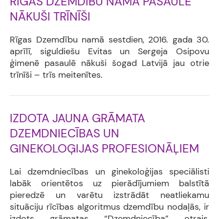
RĪGAS DZEMDĪBU NAMĀ PASAULĒ
NĀKUŠI TRĪNĪŠI
Rīgas Dzemdību namā sestdien, 2016. gada 30.
aprīlī, siguldiešu Evitas un Sergeja Osipovu
ģimenē pasaulē nākuši šogad Latvijā jau otrie
trīnīši – trīs meitenītes.
IZDOTA JAUNA GRĀMATA
DZEMDNIECĪBAS UN
GINEKOLOĢIJAS PROFESIONĀĻIEM
Lai dzemdniecības un ginekoloģijas speciālisti
labāk orientētos uz pierādījumiem balstītā
pieredzē un varētu izstrādāt neatliekamu
situāciju rīcības algoritmus dzemdību nodaļās, ir
izdots grāmatas “Dzemdniecība” otrais,