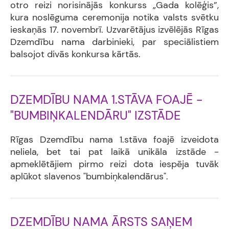
otro reizi norisinājās konkurss „Gada kolēģis”,
kura noslēguma ceremonija notika valsts svētku
ieskaņās 17. novembrī. Uzvarētājus izvēlējās Rīgas
Dzemdību nama darbinieki, par speciālistiem
balsojot divās konkursa kārtās.
DZEMDĪBU NAMA 1.STĀVA FOAJĒ -
"BUMBIŅKALENDĀRU" IZSTĀDE
Rīgas Dzemdību nama 1.stāva foajē izveidota
neliela, bet tai pat laikā unikāla izstāde -
apmeklētājiem pirmo reizi dota iespēja tuvāk
aplūkot slavenos "bumbiņkalendārus".
DZEMDĪBU NAMA ĀRSTS SAŅEM