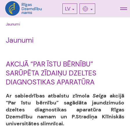
LV
Jaunumi
Jaunumi
AKCIJĀ “PAR ĪSTU BĒRNĪBU”
SARŪPĒTA ZĪDAIŅU DZELTES
DIAGNOSTIKAS APARATŪRA
Ar sabiedrības atbalstu zīmola
Selga
akcijā
“Par īstu bērnību” sagādāta jaundzimušo
dzeltes diagnostikas aparatūra Rīgas
Dzemdību namam un P.Stradiņa Klīniskās
universitātes slimnīcai.