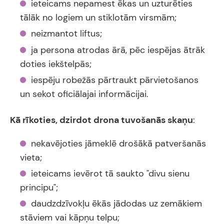
ieteicams nepamest ēkas un uzturēties
tālāk no logiem un stiklotām virsmām;
neizmantot liftus;
ja persona atrodas ārā, pēc iespējas ātrāk
doties iekštelpās;
iespēju robežās pārtraukt pārvietošanos
un sekot oficiālajai informācijai.
Kā rīkoties, dzirdot drona tuvošanās skaņu
:
nekavējoties jāmeklē drošākā patveršanās
vieta;
ieteicams ievērot tā saukto "divu sienu
principu";
daudzdzīvokļu ēkās jādodas uz zemākiem
stāviem vai kāpņu telpu;