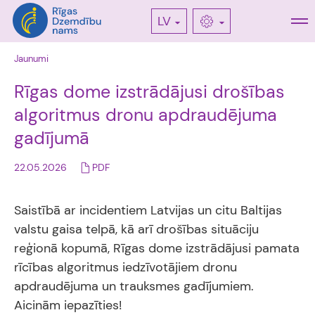
LV
Jaunumi
Rīgas dome izstrādājusi drošības
algoritmus dronu apdraudējuma
gadījumā
22.05.2026
PDF
Saistībā ar incidentiem Latvijas un citu Baltijas
valstu gaisa telpā, kā arī drošības situāciju
reģionā kopumā, Rīgas dome izstrādājusi pamata
rīcības algoritmus iedzīvotājiem dronu
apdraudējuma un trauksmes gadījumiem.
Aicinām iepazīties!