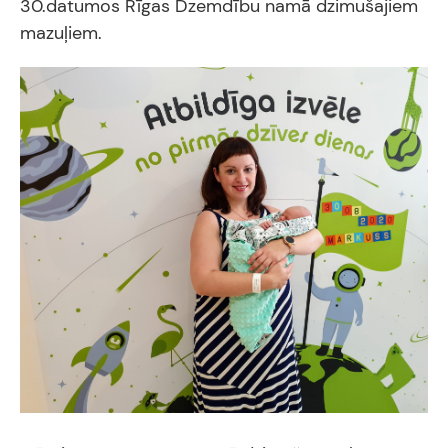
30.datumos Rīgas Dzemdību namā dzimušajiem
mazuļiem.