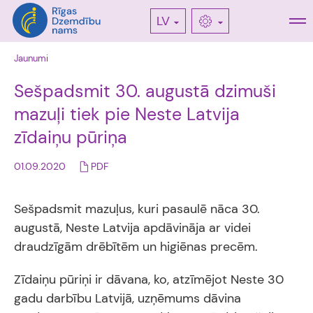
LV
Jaunumi
Sešpadsmit 30. augustā dzimuši
mazuļi tiek pie Neste Latvija
zīdaiņu pūriņa
01.09.2020
PDF
Sešpadsmit mazuļus, kuri pasaulē nāca 30.
augustā, Neste Latvija apdāvināja ar videi
draudzīgām drēbītēm un higiēnas precēm.
Zīdaiņu pūriņi ir dāvana, ko, atzīmējot Neste 30
gadu darbību Latvijā, uzņēmums dāvina