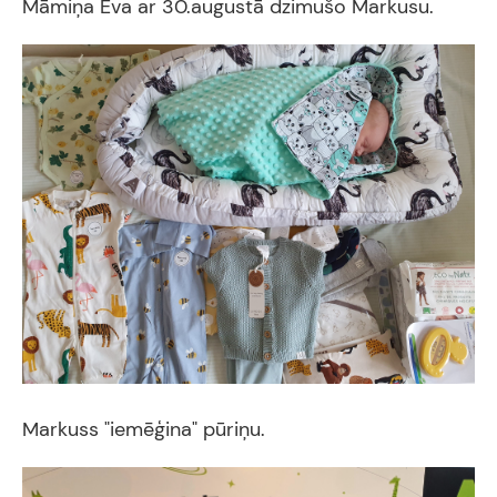
Māmiņa Eva ar 30.augustā dzimušo Markusu.
Markuss "iemēģina" pūriņu.