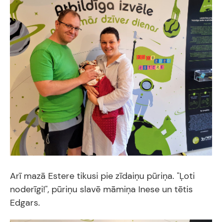
Arī mazā Estere tikusi pie zīdaiņu pūriņa. "Ļoti
noderīgi!", pūriņu slavē māmiņa Inese un tētis
Edgars.