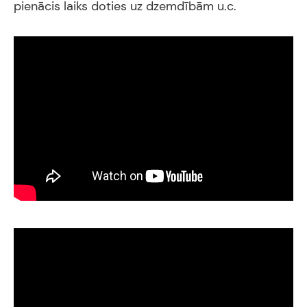
pienācis laiks doties uz dzemdībām u.c.