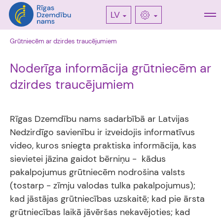
LV
Grūtniecēm ar dzirdes traucējumiem
Noderīga informācija grūtniecēm ar
dzirdes traucējumiem
Rīgas Dzemdību nams sadarbībā ar Latvijas
Nedzirdīgo savienību ir izveidojis informatīvus
video, kuros sniegta praktiska informācija, kas
sievietei jāzina gaidot bērniņu - kādus
pakalpojumus grūtniecēm nodrošina valsts
(tostarp - zīmju valodas tulka pakalpojumus);
kad jāstājas grūtniecības uzskaitē; kad pie ārsta
grūtniecības laikā jāvēršas nekavējoties; kad