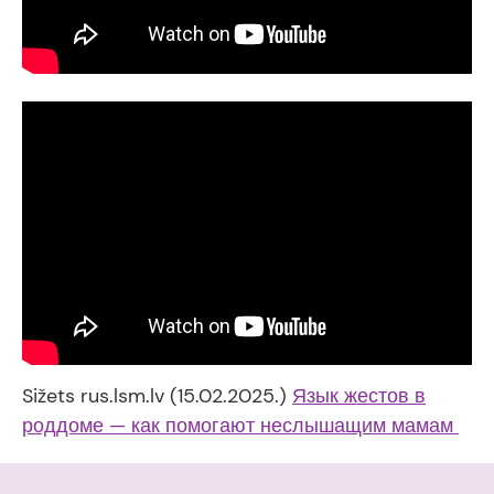
Sižets rus.lsm.lv (15.02.2025.)
Язык жестов в
роддоме — как помогают неслышащим мамам