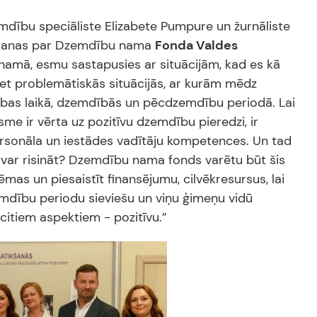
emdību speciāliste Elizabete Pumpure un žurnāliste
šanas par Dzemdību nama
Fonda Valdes
namā, esmu sastapusies ar situācijām, kad es kā
bet problemātiskās situācijās, ar kurām mēdz
cības laikā, dzemdībās un pēcdzemdību periodā. Lai
e ir vērta uz pozitīvu dzemdību pieredzi, ir
personāla un iestādes vadītāju kompetences. Un tad
s var risināt? Dzemdību nama fonds varētu būt šis
ēmas un piesaistīt finansējumu, cilvēkresursus, lai
mdību periodu sieviešu un viņu ģimeņu vidū
 citiem aspektiem - pozitīvu.”