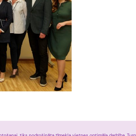
ntošanai, tiks nodrošināta tīmekļa vietnes optimāla darbība. Turpi