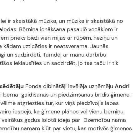
i ir skaistākā mūzika, un mūzika ir skaistākā no
alodas. Bērniņa ienākšana pasaulē vecākiem ir
em prieks bieži vien mijas ar rūpēm, neziņu un
ja kādam uzticēties ir neatsverama. Jaunās
zīgi un sadzirdēti. Tamdēļ ar manu darbību
s ieklausīties un sadzirdēt, jo tas taču ir tik
sēdētāju
Fonda dibinātāji ievēlēja uzņēmēju
Andri
 lai bērna gaidīšanas un piedzimšanas brīdis ģimenei
ēlme atgriezties tur, kur viņš piedzīvojis labas
vairo iespēju, ka ģimene plānos vēl vienu bērniņu.
es vairākus gadus lolotā ideja par Dzemdību nama
zemdību namam kļūt par vietu, kas motivēs ģimenes