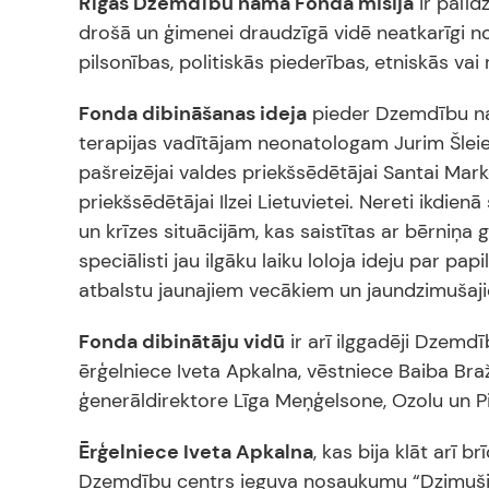
Rīgas Dzemdību nama Fonda misija
ir palīd
drošā un ģimenei draudzīgā vidē neatkarīgi n
pilsonības, politiskās piederības, etniskās vai 
Fonda dibināšanas ideja
pieder Dzemdību na
terapijas vadītājam neonatologam Jurim Šleier
pašreizējai valdes priekšsēdētājai Santai Mark
priekšsēdētājai Ilzei Lietuvietei. Nereti ikd
un krīzes situācijām, kas saistītas ar bērniņ
speciālisti jau ilgāku laiku loloja ideju par pa
atbalstu jaunajiem vecākiem un jaundzimušaj
Fonda dibinātāju vidū
ir arī ilggadēji Dzemdī
ērģelniece Iveta Apkalna, vēstniece Baiba Bra
ģenerāldirektore Līga Meņģelsone, Ozolu un P
Ērģelniece Iveta Apkalna
, kas bija klāt arī
Dzemdību centrs ieguva nosaukumu “Dzimuši 