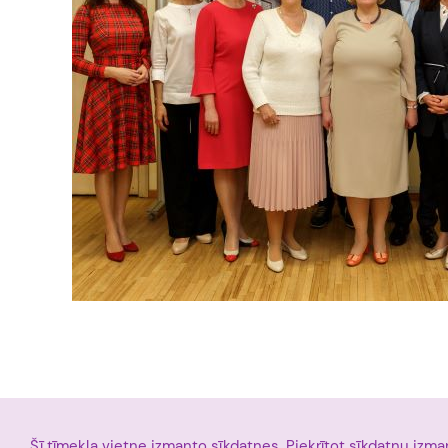
Šī tīmekļa vietne izmanto sīkdatnes. Piekrītot sīkdatņu izma