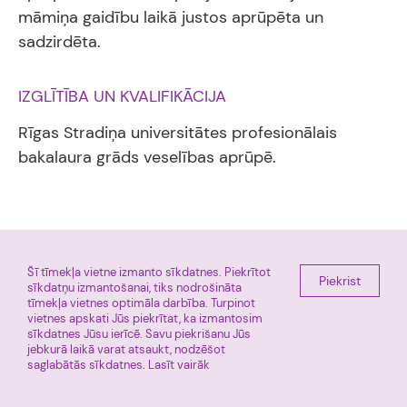
māmiņa gaidību laikā justos aprūpēta un
sadzirdēta.
IZGLĪTĪBA UN KVALIFIKĀCIJA
Rīgas Stradiņa universitātes profesionālais
bakalaura grāds veselības aprūpē.
E-pieraksts
Miera iela 45, Rīga, LV 1013
Šī tīmekļa vietne izmanto sīkdatnes. Piekrītot
+ 371 67011225
Facebook
Piekrist
sīkdatņu izmantošanai, tiks nodrošināta
Tūre
tīmekļa vietnes optimāla darbība. Turpinot
vietnes apskati Jūs piekrītat, ka izmantosim
sīkdatnes Jūsu ierīcē. Savu piekrišanu Jūs
Rīgas Dzemdību nams © 2026
jebkurā laikā varat atsaukt, nodzēšot
Informācija atjaunota: 2026.gada 7.augustā, 14:18
saglabātās sīkdatnes.
Lasīt vairāk