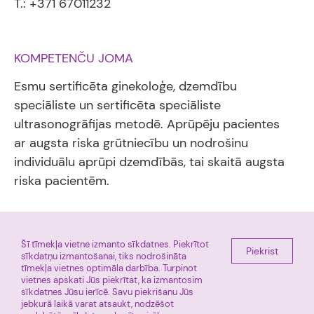
T.: +371 67011232
KOMPETENČU JOMA
Esmu sertificēta ginekoloģe, dzemdību
speciāliste un sertificēta speciāliste
ultrasonogrāfijas metodē. Aprūpēju pacientes
ar augsta riska grūtniecību un nodrošinu
individuālu aprūpi dzemdībās, tai skaitā augsta
riska pacientēm.
Šī tīmekļa vietne izmanto sīkdatnes. Piekrītot
Piekrist
E-pieraksts
Miera iela 45, Rīga, LV 1013
sīkdatņu izmantošanai, tiks nodrošināta
tīmekļa vietnes optimāla darbība. Turpinot
+ 371 67011225
Facebook
vietnes apskati Jūs piekrītat, ka izmantosim
Tūre
sīkdatnes Jūsu ierīcē. Savu piekrišanu Jūs
jebkurā laikā varat atsaukt, nodzēšot