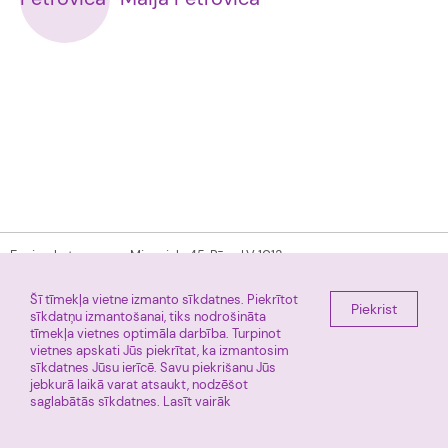
E-pieraksts
Miera iela 45, Rīga, LV 1013
+ 371 67011225
Facebook
Šī tīmekļa vietne izmanto sīkdatnes. Piekrītot
Tūre
Piekrist
sīkdatņu izmantošanai, tiks nodrošināta
tīmekļa vietnes optimāla darbība. Turpinot
vietnes apskati Jūs piekrītat, ka izmantosim
Rīgas Dzemdību nams © 2026
Informācija atjaunota: 2026.gada 7.augustā, 14:18
sīkdatnes Jūsu ierīcē. Savu piekrišanu Jūs
jebkurā laikā varat atsaukt, nodzēšot
saglabātās sīkdatnes.
Lasīt vairāk