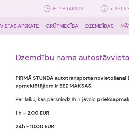
E-PIERAKSTS
+ 371 6
 VIETAS APSKATE
GRŪTNIECĪBA
DZEMDĪBAS
MĀ
Dzemdību nama autostāvviet
PIRMĀ STUNDA autotransporta novietošanai
apmeklētājiem ir BEZ MAKSAS.
Par laiku, kas pārsniedz 1h ir jāveic
priekšapma
1 h – 2.00 EUR
24h - 10.00 EUR