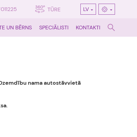
7011225
LV
TŪRE
TE UN BĒRNS
SPECIĀLISTI
KONTAKTI
a
 Dzemdību nama autostāvvietā
ksa
.