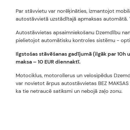
Par stāvvietu var norēķināties, izmantojot mobilā
autostāvvietā uzstādītajā apmaksas automātā. V
Autostāvvietas apsaimniekošanu Dzemdību nama t
pielietojot automātisku kontroles sistēmu - op
Ilgstošas stāvēšanas gadījumā (ilgāk par 10h 
maksa – 10 EUR diennaktī.
Motociklus, motorollerus un velosipēdus Dzemd
var novietot ārpus autostāvvietas BEZ MAKSA
ka tie netraucē satiksmi un nebojā zaļo zonu.