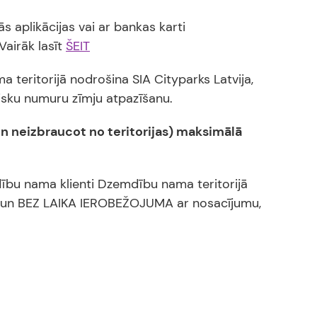
s aplikācijas vai ar bankas karti
airāk lasīt
ŠEIT
eritorijā nodrošina SIA Cityparks Latvija,
tisku numuru zīmju atpazīšanu.
un neizbraucot no teritorijas) maksimālā
ību nama klienti Dzemdību nama teritorijā
S un BEZ LAIKA IEROBEŽOJUMA ar nosacījumu,